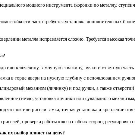
пециального мощного инструмента (коронки по металлу, ступенч
ломостойкости часто требуется установка дополнительных брон
верлении металла исправляется сложно. Требуется высокая точн
ка?
др или ключевину, замочную скважину, ручки и ответную часть
амка в торце двери на нужную глубину с использованием ручног
линдровый механизм (личинку) и под ручки, а также отверстий
вленное гнездо, установка личинки или сувальдного механизма,
од язычок или ригели замка, точная установка и крепление отв
 ригелей, проверка работы ключа с обеих сторон, регулировка п
как их выбор влияет на цену?