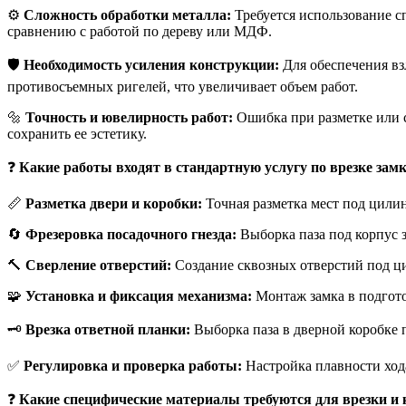
⚙️
Сложность обработки металла:
Требуется использование с
сравнению с работой по дереву или МДФ.
🛡️
Необходимость усиления конструкции:
Для обеспечения вз
противосъемных ригелей, что увеличивает объем работ.
🔩
Точность и ювелирность работ:
Ошибка при разметке или с
сохранить ее эстетику.
❓
Какие работы входят в стандартную услугу по врезке зам
📏
Разметка двери и коробки:
Точная разметка мест под цилин
🔄
Фрезеровка посадочного гнезда:
Выборка паза под корпус з
🔨
Сверление отверстий:
Создание сквозных отверстий под ци
🧩
Установка и фиксация механизма:
Монтаж замка в подгото
🗝️
Врезка ответной планки:
Выборка паза в дверной коробке п
✅
Регулировка и проверка работы:
Настройка плавности хода
❓
Какие специфические материалы требуются для врезки и 