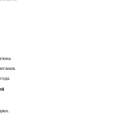
езона.
легания.
года.
ей
орки.