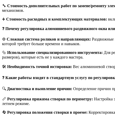
🔧
Стоимость дополнительных работ по замене/ремонту эле
механизмов.
➕
Стоимость расходных и комплектующих материалов:
вклю
❓
Почему регулировка алюминиевого раздвижного окна или 
⚙️
Сложная система роликов и направляющих:
Раздвижные к
которой требует больше времени и навыков.
🔩
Использование специализированного инструмента:
Для ре
размеров), которые есть не у каждого мастера.
🛠️
Необходимость точной юстировки:
Вес алюминиевой створк
❓
Какие работы входят в стандартную услугу по регулировк
🔍
Диагностика и выявление причин:
Определение причин пр
📏
Регулировка прижима створки по периметру:
Настройка э
летнем режиме.
🔄
Регулировка положения створки в проеме:
Корректировка 