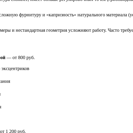
 сложную фурнитуру и «капризность» натурального материала (ус
меры и нестандартная геометрия усложняют работу. Часто требуе
рой
— от 800 руб.
 эксцентриков
сания
м
я
т 1 200 руб.