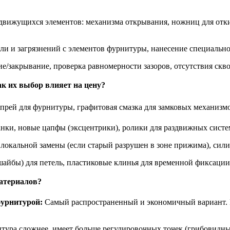
 движущихся элементов: механизма открывания, ножниц для от
ли и загрязнений с элементов фурнитуры, нанесение специальн
е/закрывание, проверка равномерности зазоров, отсутствия скв
к их выбор влияет на цену?
рей для фурнитуры, графитовая смазка для замковых механизмов
ки, новые цапфы (эксцентрики), ролики для раздвижных систем
локальной замены (если старый разрушен в зоне прижима), сили
айбы) для петель, пластиковые клинья для временной фиксации
материалов?
фурнитурой:
Самый распространенный и экономичный вариант. Р
ура сложнее, имеет больше регулировочных точек (грибовидные