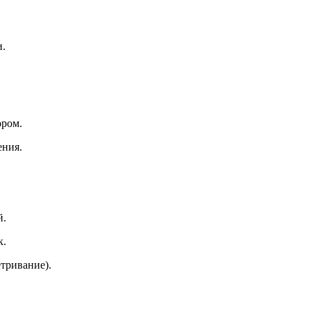
и.
ором.
ения.
й.
к.
тривание).