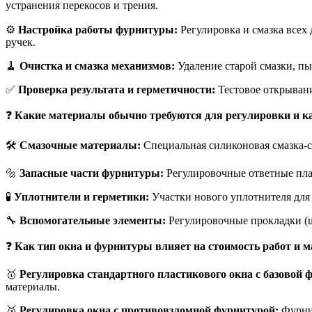
устранения перекосов и трения.
⚙️
Настройка работы фурнитуры:
Регулировка и смазка всех
ручек.
🧹
Очистка и смазка механизмов:
Удаление старой смазки, пы
✅
Проверка результата и герметичности:
Тестовое открывани
❓
Какие материалы обычно требуются для регулировки и ка
🛠️
Смазочные материалы:
Специальная силиконовая смазка-сп
🔩
Запасные части фурнитуры:
Регулировочные ответные план
🧪
Уплотнители и герметики:
Участки нового уплотнителя для 
🔧
Вспомогательные элементы:
Регулировочные прокладки (ш
❓
Как тип окна и фурнитуры влияет на стоимость работ и 
🥇
Регулировка стандартного пластикового окна с базовой 
материалы.
🥈
Регулировка окна с противовзломной фурнитурой:
Фурнит